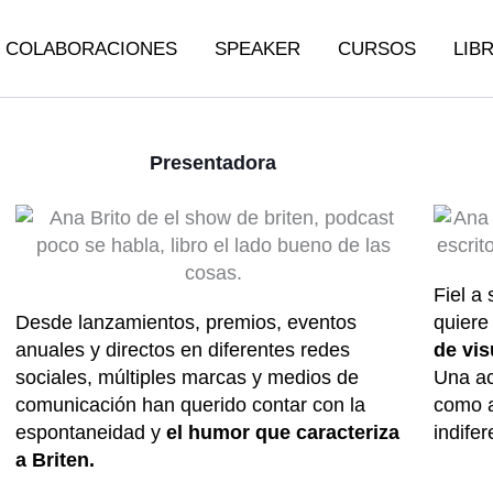
COLABORACIONES
SPEAKER
CURSOS
LIB
Presentadora
Fiel a
Desde lanzamientos, premios, eventos
quier
anuales y directos en diferentes redes
de vis
sociales, múltiples marcas y medios de
Una a
comunicación han querido contar con la
como a
espontaneidad y
el humor que caracteriza
indifer
a Briten.